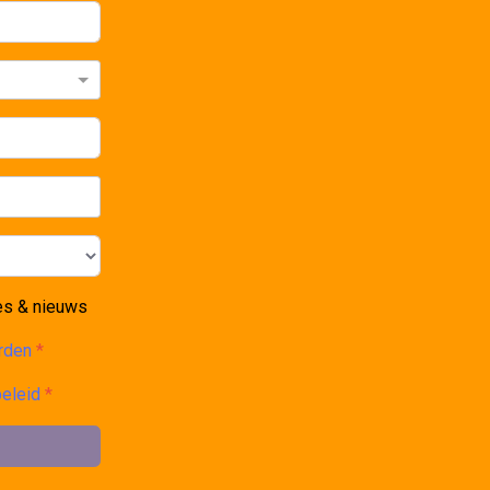
es & nieuws
arden
*
beleid
*