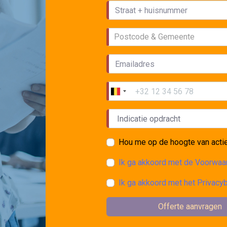
Postcode & Gemeente
Hou me op de hoogte van acti
Ik ga akkoord met de Voorwa
Ik ga akkoord met het Privacy
Offerte aanvragen