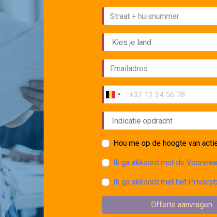
Hou me op de hoogte van acti
Ik ga akkoord met de Voorwa
Ik ga akkoord met het Privacy
Offerte aanvragen