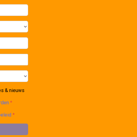
es & nieuws
arden
*
beleid
*