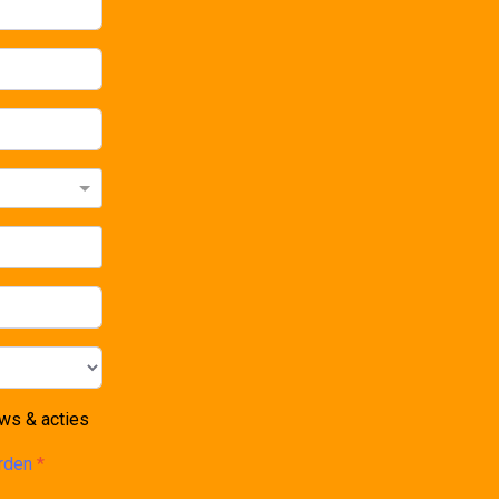
ws & acties
arden
*